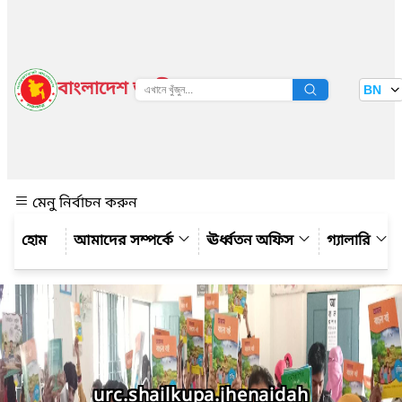
বাংলাদেশ জাতীয় তথ্য বাতায়ন
BN
দেখুন
মেনু নির্বাচন করুন
আমাদের সম্পর্কে
ঊর্ধ্বতন অফিস
গ্যালারি
urc.shailkupa.jhenaidah