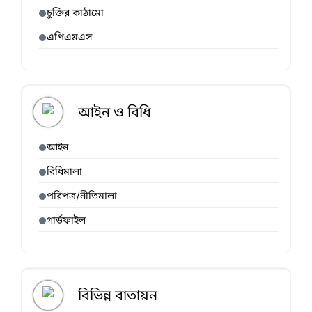
চুক্তির কাঠামো
এপিএমএস
আইন ও বিধি
আইন
বিধিমালা
পরিপত্র/নীতিমালা
গার্ডফাইল
বিভিন্ন বাতায়ন