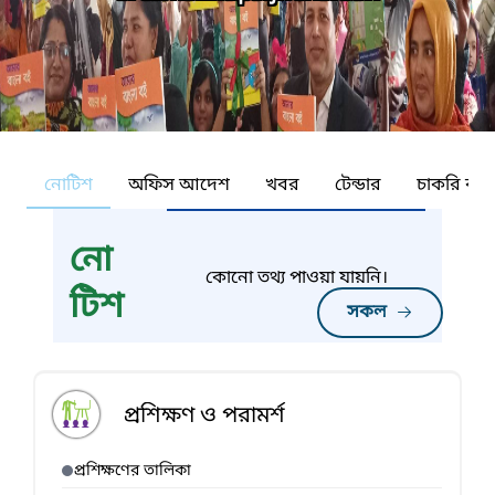
নোটিশ
অফিস আদেশ
খবর
টেন্ডার
চাকরি কর্ন
নো
কোনো তথ্য পাওয়া যায়নি।
টিশ
সকল
প্রশিক্ষণ ও পরামর্শ
প্রশিক্ষণের তালিকা